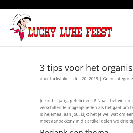
3 tips voor het organi
door
luckyluke
|
dec 20, 2019
|
Geen categori
Je kind is jarig, gefeliciteerd! Naast het vieren
verschillende mogelijkheden als het gaat om f
is helemaal aan jou. Lijkt het je wel wat om ee
moet aanpakken? In dit artikel delen we drie t
Bedenk een thema