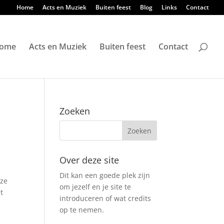
Home
Acts en Muziek
Buiten feest
Blog
Links
Contact
ome
Acts en Muziek
Buiten feest
Contact
s
Zoeken
Over deze site
Dit kan een goede plek zijn
uze
om jezelf en je site te
t
introduceren of wat credits
op te nemen.