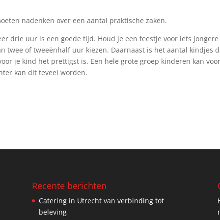
 moeten nadenken over een aantal praktische zaken.
er drie uur is een goede tijd. Houd je een feestje voor iets jongere
n twee of tweeënhalf uur kiezen. Daarnaast is het aantal kindjes d
voor je kind het prettigst is. Een hele grote groep kinderen kan voo
hter kan dit teveel worden.
Recente berichten
Catering in Utrecht van verbinding tot
beleving