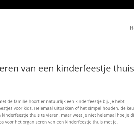
H
seren van een kinderfeestje thui
e
 met de familie hoort er natuurlijk een kinderfeestje bij. Je hebt
eestjes voor kids. Helemaal uitpakken of het simpel houden, de ke
n kinderfeestje thuis te vieren, maar weet je niet helemaal hoe je di
ips voor het organiseren van een kinderfeestje thuis met je.