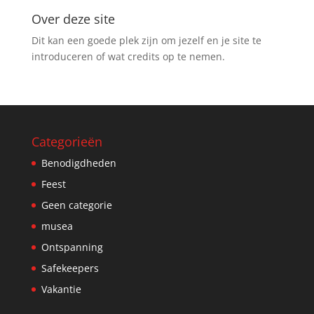
Over deze site
Dit kan een goede plek zijn om jezelf en je site te
introduceren of wat credits op te nemen.
Categorieën
Benodigdheden
Feest
Geen categorie
musea
Ontspanning
Safekeepers
Vakantie