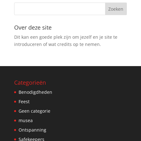
Over deze site
Dit kan een goede plek zijn om jezelf en je site te
introduceren of wat credits op te nemen.
Categorieën
Benodigdheden
Feest
Geen categorie
musea
Ontspanning
Safekeepers