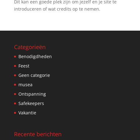
Dit kan een goede plek zijn om jezelf en je site te
introduceren of wat credits op te nemen.
Categorieën
Benodigdheden
Feest
Geen categorie
musea
Ontspanning
Safekeepers
Vakantie
Recente berichten