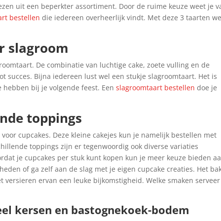
iezen uit een beperkter assortiment. Door de ruime keuze weet je v
art bestellen
die iedereen overheerlijk vindt. Met deze 3 taarten w
or slagroom
roomtaart. De combinatie van luchtige cake, zoete vulling en de
 succes. Bijna iedereen lust wel een stukje slagroomtaart. Het is
e hebben bij je volgende feest. Een
slagroomtaart bestellen
doe je
ende toppings
n voor cupcakes. Deze kleine cakejes kun je namelijk bestellen met
hillende toppings zijn er tegenwoordig ook diverse variaties
oordat je cupcakes per stuk kunt kopen kun je meer keuze bieden a
heden of ga zelf aan de slag met je eigen cupcake creaties. Het ba
t versieren ervan een leuke bijkomstigheid. Welke smaken serveer 
eel kersen en bastognekoek-bodem