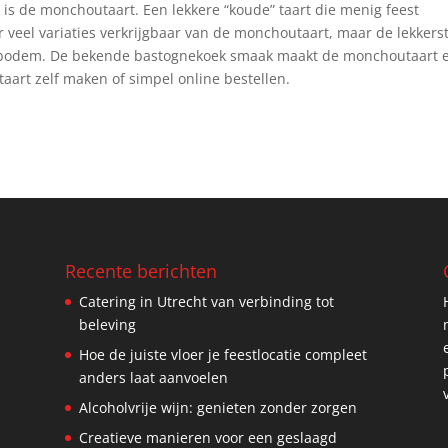
n is de monchoutaart. Een lekkere “koude” taart die menig feest
 veel variaties verkrijgbaar van de monchoutaart, maar de lekkerst
k-bodem. De bekende bastognekoek smaak maakt de monchoutaart 
taart zelf maken of simpel online bestellen.
Recente berichten
Catering in Utrecht van verbinding tot
beleving
Hoe de juiste vloer je feestlocatie compleet
anders laat aanvoelen
Alcoholvrije wijn: genieten zonder zorgen
Creatieve manieren voor een geslaagd