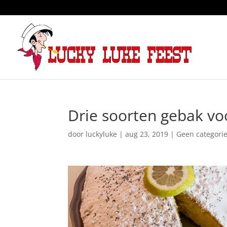
Drie soorten gebak vo
door
luckyluke
|
aug 23, 2019
|
Geen categori