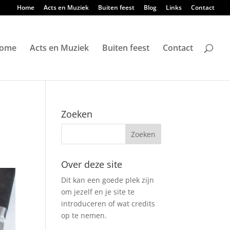
Home
Acts en Muziek
Buiten feest
Blog
Links
Contact
ome
Acts en Muziek
Buiten feest
Contact
Zoeken
Over deze site
Dit kan een goede plek zijn
om jezelf en je site te
introduceren of wat credits
op te nemen.