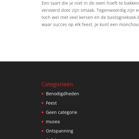
Een taart die je niet in de oven hoeft te bakke
veroverd door zijn smaak. Tegenwoordig zijn er
toch wel met veel kersen en de bastognekoe
waar succes op elk feest. Je kunt een monchou
Categorieën
Benodigdheden
Feest
Geen categorie
musea
Ontspanning