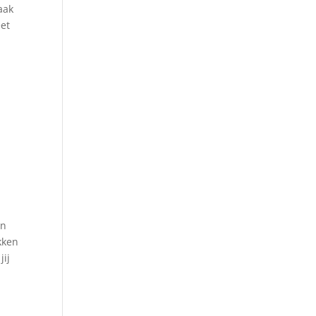
aak
eet
an
kken
jij