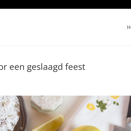
H
or een geslaagd feest
e