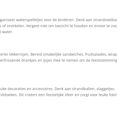
ganiseer waterspelletjes voor de kinderen. Denk aan strandvoetbal
es of snorkelen. Vergeet niet om toezicht te houden en ervoor te zo
t water.
lerlei lekkernijen. Bereid smakelijke sandwiches, fruitsalades, wra
 verfrissende drankjes en ijsjes mee te nemen om de feeststemmin
uke decoraties en accessoires. Denk aan strandballen, vlaggetjes,
ddoeken. Dit creëert een feestelijke sfeer en zorgt voor leuke foto’