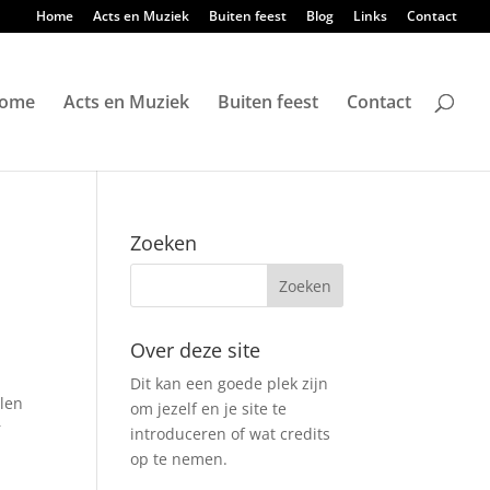
Home
Acts en Muziek
Buiten feest
Blog
Links
Contact
ome
Acts en Muziek
Buiten feest
Contact
Zoeken
Over deze site
Dit kan een goede plek zijn
elen
om jezelf en je site te
r
introduceren of wat credits
op te nemen.