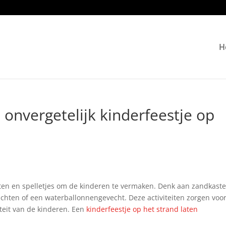
H
 onvergetelijk kinderfeestje op
iten en spelletjes om de kinderen te vermaken. Denk aan zandkast
achten of een waterballonnengevecht. Deze activiteiten zorgen voo
iteit van de kinderen. Een
kinderfeestje op het strand laten