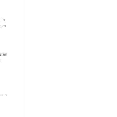
 in
rgen
ps en
g
s en