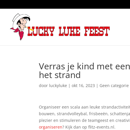
Verras je kind met een
het strand
door
luckyluke
|
okt 16, 2023
|
Geen categorie
Organiseer een scala aan leuke strandactivite
bouwen, strandvolleybal, frisbeeën, schattenj
plezier en stimuleren de teamgeest en creativ
organiseren
? Kijk dan op flitz-events.nl.