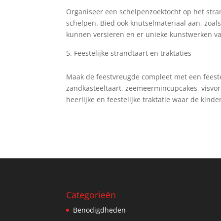
Organiseer een schelpenzoektocht op het stra
schelpen. Bied ook knutselmateriaal aan, zoals
kunnen versieren en er unieke kunstwerken 
Feestelijke strandtaart en traktaties
Maak de feestvreugde compleet met een feestel
zandkasteeltaart, zeemeermincupcakes, visvormi
heerlijke en feestelijke traktatie waar de kind
Categorieën
Benodigdheden