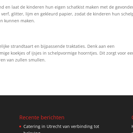
nd en laat de kinderen hun eigen schatkist maken met de gevonde
 verf, glitter, lijm en gekleurd papier, zodat de kinderen hun sche
van kunnen maken.
ijke strandtaart en bijpassende traktaties. Denk aan een
ge koekjes of ijsjes in schelpvormige hoorntjes. Dit zorgt voor ee
eren van zullen smullen.
Recente berichten
Catering in Utrecht van verbinding tot