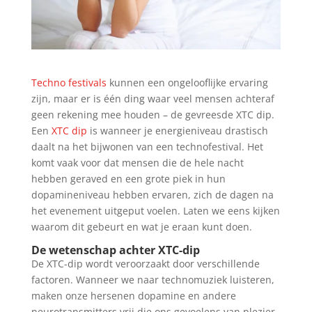
Techno festivals
kunnen een ongelooflijke ervaring
zijn, maar er is één ding waar veel mensen achteraf
geen rekening mee houden – de gevreesde XTC dip.
Een
XTC dip
is wanneer je energieniveau drastisch
daalt na het bijwonen van een technofestival. Het
komt vaak voor dat mensen die de hele nacht
hebben geraved en een grote piek in hun
dopamineniveau hebben ervaren, zich de dagen na
het evenement uitgeput voelen. Laten we eens kijken
waarom dit gebeurt en wat je eraan kunt doen.
De wetenschap achter XTC-dip
De XTC-dip wordt veroorzaakt door verschillende
factoren. Wanneer we naar technomuziek luisteren,
maken onze hersenen dopamine en andere
neurotransmitters vrij die ons gevoelens van plezier,