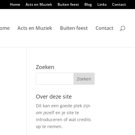
Home
Acts en Muziek
Buiten feest
Blog
Links
Contact
ome
Acts en Muziek
Buiten feest
Contact
Zoeken
Over deze site
Dit kan een goede plek zijn
om jezelf en je site te
introduceren of wat credits
op te nemen.