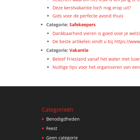
Deze kerstvakantie toch nog erop uit?
Gids voor de perfecte avond thuis
Categorie:
Safekeepers
Dankbaarheid vieren is goed voor je welzi
De beste artikelen vindt u bij https://www
Categorie:
Vakantie
Beleef Friesland vanaf het water met luxe
Nuttige tips voor het organiseren van een 
Categorieën
Benodigdheden
Feest
Geen categorie