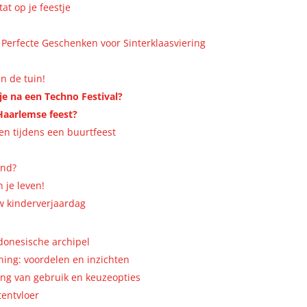
t op je feestje
e Perfecte Geschenken voor Sinterklaasviering
in de tuin!
je na een Techno Festival?
 Haarlemse feest?
en tijdens een buurtfeest
ind?
n je leven!
w kinderverjaardag
donesische archipel
ning: voordelen en inzichten
ng van gebruik en keuzeopties
tentvloer