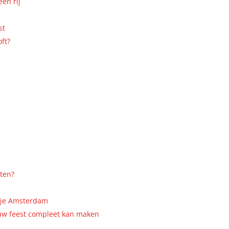
en rij
st
oft?
ten?
tje Amsterdam
uw feest compleet kan maken