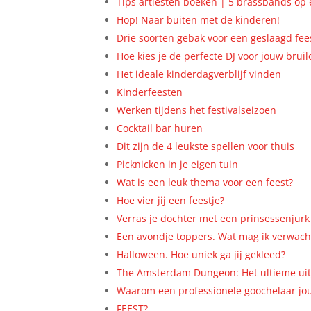
Tips artiesten boeken | 5 brassbands op e
Hop! Naar buiten met de kinderen!
Drie soorten gebak voor een geslaagd fee
Hoe kies je de perfecte DJ voor jouw bruil
Het ideale kinderdagverblijf vinden
Kinderfeesten
Werken tijdens het festivalseizoen
Cocktail bar huren
Dit zijn de 4 leukste spellen voor thuis
Picknicken in je eigen tuin
Wat is een leuk thema voor een feest?
Hoe vier jij een feestje?
Verras je dochter met een prinsessenjurk
Een avondje toppers. Wat mag ik verwach
Halloween. Hoe uniek ga jij gekleed?
The Amsterdam Dungeon: Het ultieme ui
Waarom een professionele goochelaar jo
FEEST?