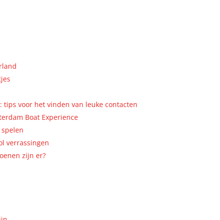
rland
tjes
 tips voor het vinden van leuke contacten
terdam Boat Experience
t spelen
ol verrassingen
oenen zijn er?
ijn