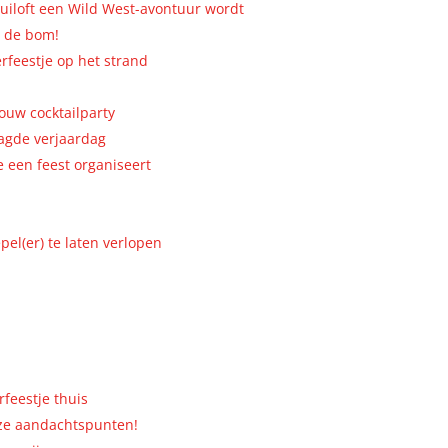
bruiloft een Wild West-avontuur wordt
t de bom!
erfeestje op het strand
t
ouw cocktailparty
aagde verjaardag
e een feest organiseert
pel(er) te laten verlopen
rfeestje thuis
eze aandachtspunten!