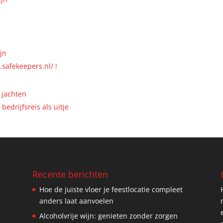
jn
.safekeepers.nl/ !
 jachten
bedrijfsreis als uitje
Recente berichten
Hoe de juiste vloer je feestlocatie compleet
anders laat aanvoelen
Alcoholvrije wijn: genieten zonder zorgen