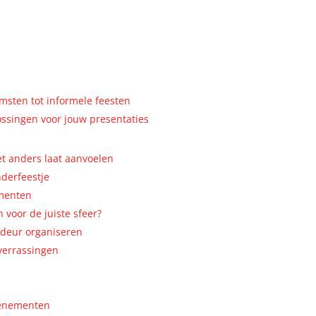
omsten tot informele feesten
ssingen voor jouw presentaties
eet anders laat aanvoelen
nderfeestje
omenten
 voor de juiste sfeer?
e deur organiseren
 verrassingen
venementen