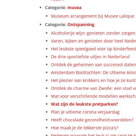
Categorie:
musea
Museum arrangement bij Musee Lalique
Categorie:
Ontspanning
Alcoholvrije wijn: genieten zonder zorgen
Varen, kijken en genieten door heel Nede
Het leukste speelgoed voor op kinderfees
De drie sportiefste uitjes in Nederland
Ontdek de geheimen van succesvol daten:
Amsterdam Boottochten: De Ultieme Ams
Het plezier van knikkers en hoe je ze kun
Ontdek de charme van Zwolle: een stad v
Wat voor verschillende modellen werksch
Wat zijn de leukste pretparken?
Plan je ultieme corona verjaardag
Heeft chocolade gezondheidsvoordelen?
Hoe maak je de lekkerste pizza’s?
Redenen waarom het leuk is om jarig te z